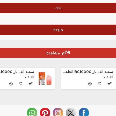
بحث
متابعة
الأكثر مشاهدة
سحبة الف بار BC10000 الجاهزه بلوبيري كلودز *
S.R 80
S.R 80