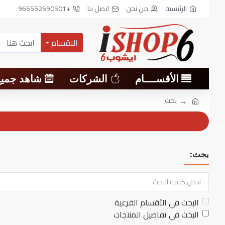
الرئيسية
من نحن
اتصل بنا
+966552590501
الاقسام
الأقســــام
الشركات
شاهد جميع
بحث
بحث:
البحث في الأقسام الفرعية
البحث في تفاصيل المنتجات