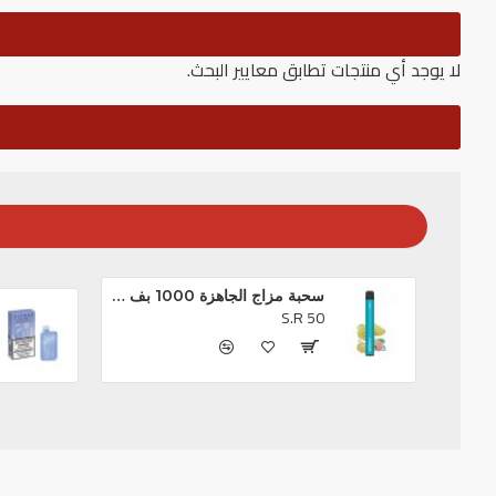
لا يوجد أي منتجات تطابق معايير البحث.
سحبة مزاج الجاهزة 1000 بف او ام جي *
S.R 50