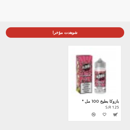
شوهدت مؤخرا
بازوكا بطيخ 100 مل *
S.R 125