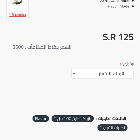
120
Reward Points:
صنع في امريكا
Flavor
Model:
Bazooka *
S.R 125
السعر بنقاط المكافآت : 3600
نيكوتين*
الكلمات الدليليلة :
بازوكا بطيخ 100 مل *
Flavor
نكهات الفيب *