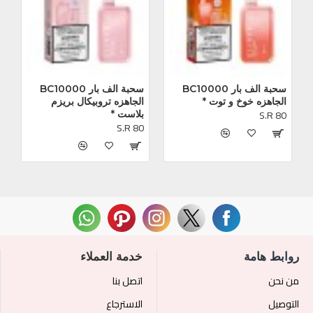
سحبة الف بار BC10000 
سحبة الف بار BC10000 
الجاهزه خوخ و توت *
الجاهزه تروبيكال بريزم 
S.R 80
بلاست *
S.R 80
روابط هامة
خدمة العملاء
من نحن
اتصل بنا
التوصيل
الاسترجاع