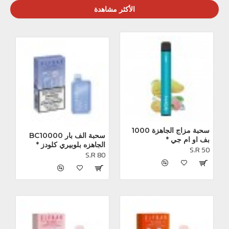
الأكثر مشاهدة
سحبة مزاج الجاهزة 1000 
سحبة الف بار BC10000 
بف او ام جي *
الجاهزه بلوبيري كلودز *
S.R 50
S.R 80