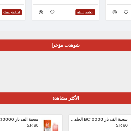
اضافة للسلة
اضافة للسلة
شوهدت مؤخرا
الأكثر مشاهدة
سحبة الف بار BC10000 الجاهزه بلوبيري كلودز *
S.R 80
S.R 80