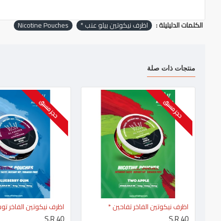
الكلمات الدليليلة :
اظرف نيكوتين بيلو عنب *
Nicotine Pouches
منتجات ذات صلة
حجز مسبق
حجز مسبق
اظرف نيكوتين الفاخر تفاحين *
S.R 40
S.R 40