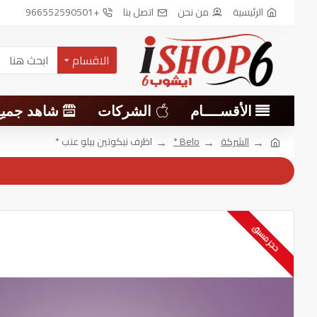
الرئيسية
من نحن
اتصل بنا
+966552590501
الاقسام
الأقســــام
الشركات
شاهد جميع
الشركة
Belo *
اظرف نيكوتين بيلو عنب *
حجز مسبق