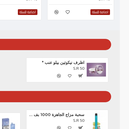
اضافة للسلة
اضافة للسلة
اظرف نيكوتين بيلو عنب *
S.R 50
سحبة مزاج الجاهزة 1000 بف او ام جي *
S.R 50