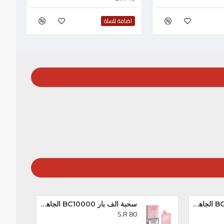
اضافة للسلة
سحبة الف بار BC10000 الجاهزه خوخ و توت *
سحبة الف بار BC10000 الجاهزه تروبيكال بريزم بلاست *
S.R 80