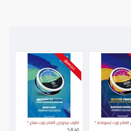
حجز مسبق
الفاخر توت ليمونادة *
اظرف نيكوتين الفاخر توت نعناع *
S.R 40