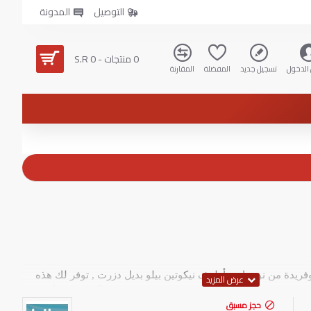
التوصيل
المدونة
0 منتجات - S.R 0
الدخول
تسجيل جديد
المفضلة
المقارنة
وفريدة من نوعها مع أظرف نيكوتين بيلو بديل دزرت , توفر لك هذه
ات ، مما يمنحك إحساسًا ممتعًا ومنعشًا يدوم طويلاً. صُممت بأعلى
حجز مسبق
ك تجربة نيكوتين استثنائية ومريحة في كل مرة.