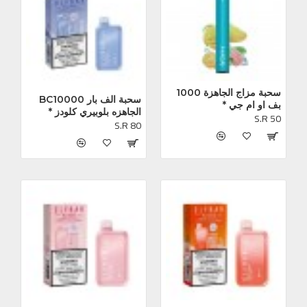
سحبة مزاج الجاهزة 1000 
سحبة الف بار BC10000 
بف او ام جي *
الجاهزه بلوبيري كلودز *
S.R 50
S.R 80