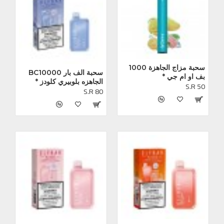
سحبة مزاج الجاهزة 1000 
سحبة الف بار BC10000 
بف او ام جي *
الجاهزه بلوبيري كلودز *
S.R 50
S.R 80