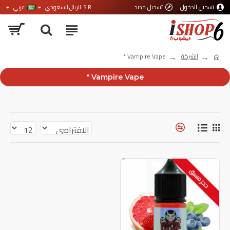
تسجيل الدخول
تسجيل جديد
S.R
الريال السعودي
عربي
الشركة
Vampire Vape *
Vampire Vape *
حجز مسبق