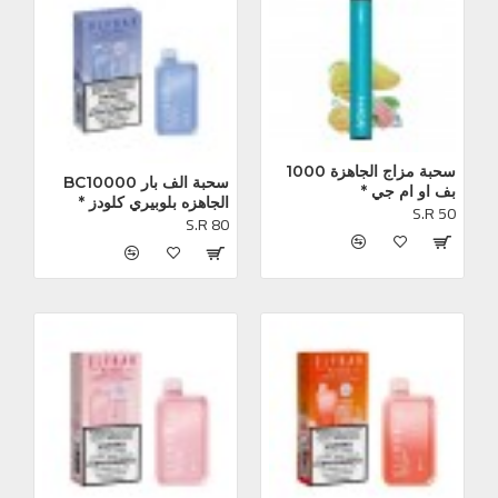
سحبة مزاج الجاهزة 1000 
سحبة الف بار BC10000 
بف او ام جي *
الجاهزه بلوبيري كلودز *
S.R 50
S.R 80